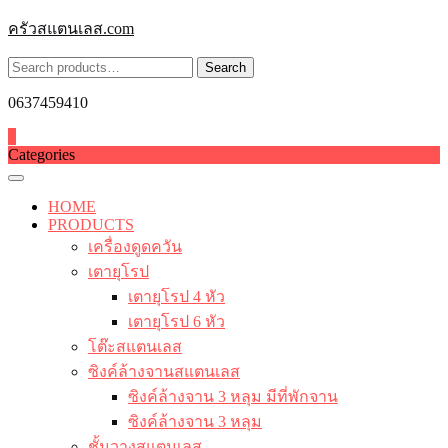
Skip
ครัวสแตนเลส.com
to
content
Search
Search
for:
0637459410
0
Categories
HOME
PRODUCTS
เครื่องดูดควัน
เตายุโรป
เตายุโรป 4 หัว
เตายุโรป 6 หัว
โต๊ะสแตนเลส
ซิงค์ล้างจานสแตนเลส
ซิงค์ล้างจาน 3 หลุม มีที่พักจาน
ซิงค์ล้างจาน 3 หลุม
ชั้นวางสแตนเลส