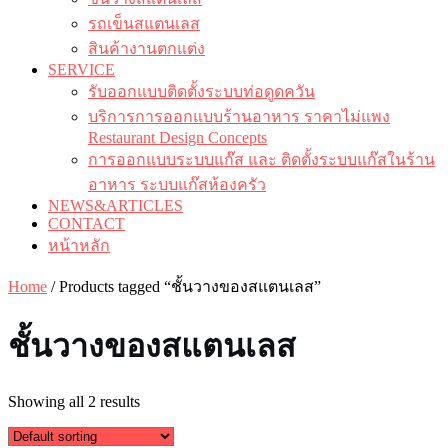
รถเข็นสแตนเลส
สินค้างานตกแต่ง
SERVICE
รับออกแบบติดตั้งระบบท่อดูดควัน
บริการการออกแบบร้านอาหาร ราคาไม่แพง
Restaurant Design Concepts
การออกแบบระบบแก๊ส และ ติดตั้งระบบแก๊สในร้าน
อาหาร ระบบแก๊สห้องครัว
NEWS&ARTICLES
CONTACT
หน้าหลัก
Home
/ Products tagged “ชั้นวางของสแตนเลส”
ชั้นวางของสแตนเลส
Showing all 2 results