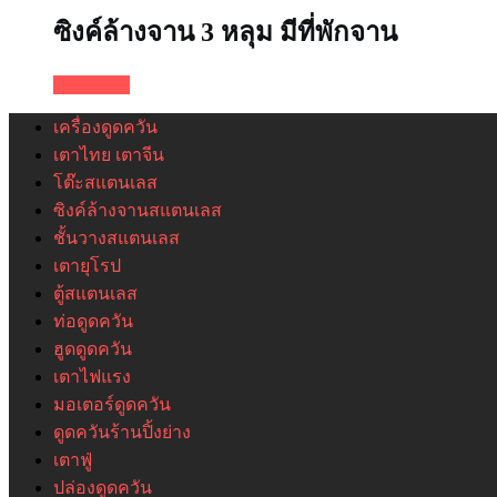
ซิงค์ล้างจาน 3 หลุม มีที่พักจาน
Read more
เครื่องดูดควัน
เตาไทย เตาจีน
โต๊ะสแตนเลส
ซิงค์ล้างจานสแตนเลส
ชั้นวางสแตนเลส
เตายุโรป
ตู้สแตนเลส
ท่อดูดควัน
ฮูดดูดควัน
เตาไฟแรง
มอเตอร์ดูดควัน
ดูดควันร้านปิ้งย่าง
เตาฟู่
ปล่องดูดควัน