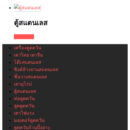
ตู้สแตนเลส
Read more
เครื่องดูดควัน
เตาไทย เตาจีน
โต๊ะสแตนเลส
ซิงค์ล้างจานสแตนเลส
ชั้นวางสแตนเลส
เตายุโรป
ตู้สแตนเลส
ท่อดูดควัน
ฮูดดูดควัน
เตาไฟแรง
มอเตอร์ดูดควัน
ดูดควันร้านปิ้งย่าง