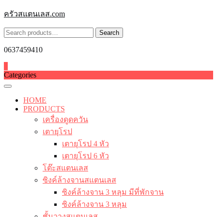
Skip
ครัวสแตนเลส.com
to
content
Search
Search
for:
0637459410
0
Categories
HOME
PRODUCTS
เครื่องดูดควัน
เตายุโรป
เตายุโรป 4 หัว
เตายุโรป 6 หัว
โต๊ะสแตนเลส
ซิงค์ล้างจานสแตนเลส
ซิงค์ล้างจาน 3 หลุม มีที่พักจาน
ซิงค์ล้างจาน 3 หลุม
ชั้นวางสแตนเลส