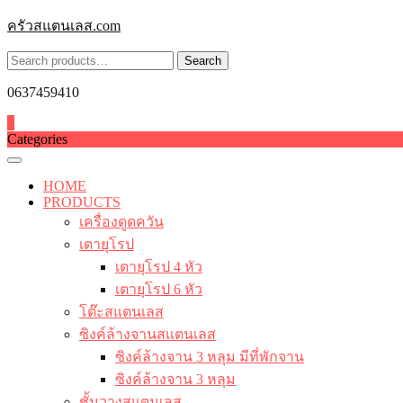
Skip
ครัวสแตนเลส.com
to
content
Search
Search
for:
0637459410
0
Categories
HOME
PRODUCTS
เครื่องดูดควัน
เตายุโรป
เตายุโรป 4 หัว
เตายุโรป 6 หัว
โต๊ะสแตนเลส
ซิงค์ล้างจานสแตนเลส
ซิงค์ล้างจาน 3 หลุม มีที่พักจาน
ซิงค์ล้างจาน 3 หลุม
ชั้นวางสแตนเลส