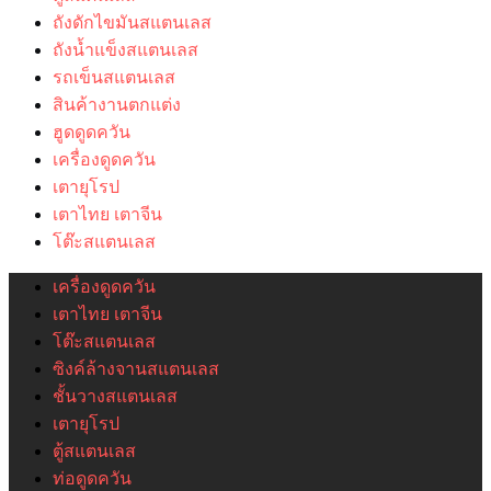
ถังดักไขมันสแตนเลส
ถังน้ำแข็งสแตนเลส
รถเข็นสแตนเลส
สินค้างานตกแต่ง
ฮูดดูดควัน
เครื่องดูดควัน
เตายุโรป
เตาไทย เตาจีน
โต๊ะสแตนเลส
เครื่องดูดควัน
เตาไทย เตาจีน
โต๊ะสแตนเลส
ซิงค์ล้างจานสแตนเลส
ชั้นวางสแตนเลส
เตายุโรป
ตู้สแตนเลส
ท่อดูดควัน