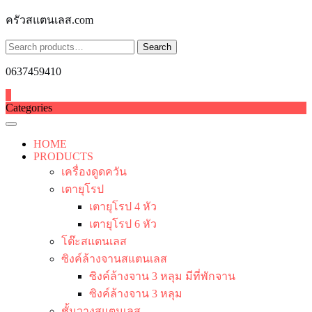
Skip
ครัวสแตนเลส.com
to
content
Search
Search
for:
0637459410
0
Categories
HOME
PRODUCTS
เครื่องดูดควัน
เตายุโรป
เตายุโรป 4 หัว
เตายุโรป 6 หัว
โต๊ะสแตนเลส
ซิงค์ล้างจานสแตนเลส
ซิงค์ล้างจาน 3 หลุม มีที่พักจาน
ซิงค์ล้างจาน 3 หลุม
ชั้นวางสแตนเลส