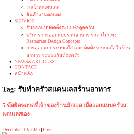
รถเข็นสแตนเลส
สินค้างานตกแต่ง
SERVICE
รับออกแบบติดตั้งระบบท่อดูดควัน
บริการการออกแบบร้านอาหาร ราคาไม่แพง
Restaurant Design Concepts
การออกแบบระบบแก๊ส และ ติดตั้งระบบแก๊สในร้าน
อาหาร ระบบแก๊สห้องครัว
NEWS&ARTICLES
CONTACT
หน้าหลัก
Tag:
รับทำครัวสแตนเลสร้านอาหาร
5 ข้อผิดพลาดที่เจ้าของร้านมักเจอ เมื่อออกแบบครัวส
แตนเลสเอง
Posted
Posted
December 10, 2025
|
boss