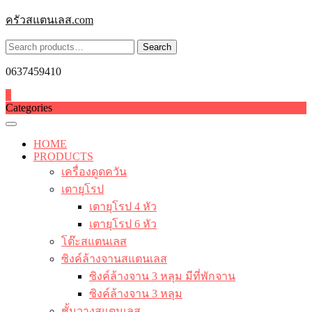
Skip
ครัวสแตนเลส.com
to
content
Search
Search
for:
0637459410
0
Categories
HOME
PRODUCTS
เครื่องดูดควัน
เตายุโรป
เตายุโรป 4 หัว
เตายุโรป 6 หัว
โต๊ะสแตนเลส
ซิงค์ล้างจานสแตนเลส
ซิงค์ล้างจาน 3 หลุม มีที่พักจาน
ซิงค์ล้างจาน 3 หลุม
ชั้นวางสแตนเลส