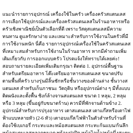
on
on
แนะนำรายการอุปกรณ์ เครื่องใช้ในครัว เครื่องครัวสแตนเลส
การเลือกใช้อุปกรณ์และเครื่องครัวสแตนเลสในร้านอาหารหรือ
ครัวเชิงพาณิชย์เป็นตัวเลือกที่ดี เพราะวัสดุสแตนเลสมีความ
ทนทาน ดูแลรักษาง่าย และเหมาะสำหรับการใช้งานในครัวที่มี
การใช้งานหนัก นี่คือ รายการอุปกรณ์เครื่องใช้ในครัวสแตนเลส
ที่เหมาะสมสำหรับการใช้งานในร้านอาหาร หากมีคำถามเพิ่ม
เติมเกี่ยวกับ การออกแบบครัว โปรดแจ้งให้ทราบได้เลยค่ะ!
สอบถามรายละเอียดเพิ่มเติมกรุณา ติดต่อ 1. อุปกรณ์พื้นฐาน
สำหรับเตรียมอาหาร โต๊ะเตรียมอาหารสแตนเลส ขนาดปรับ
ตามพื้นที่ครัว บางรุ่นมีลิ้นชักหรือชั้นวางของด้านล่าง ชั้นวางส
แตนเลส สำหรับเก็บภาชนะ วัตถุดิบ หรืออุปกรณ์ต่าง ๆ มีทั้งแบบ
ติดผนังและตั้งพื้น ซิงก์ล้างจานสแตนเลส ขนาด 1 หลุม, 2 หลุม
หรือ 3 หลุม (ขึ้นอยู่กับขนาดร้าน) ควรมีที่พักจานด้านข้าง 2.
อุปกรณ์สำหรับการปรุงอาหาร เตาสแตนเลส เตาแก๊สหรือเตาไฟ
ฟ้าแบบหลายหัว (2-6 หัว) เตาอบแก๊ส/ไฟฟ้าในตัวสำหรับร้านที่
ต้องใช้เบเกอรี่ กระทะและหม้อสแตนเลส กระทะก้นแบน/ก้นลึก
หม้อสแตนเลสหลากขนาด พร้อมฝาปิด หม้อไอน้ำ/หม้อนึ่งสแตน