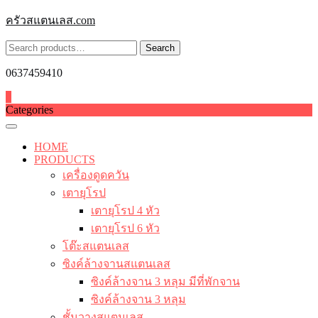
Skip
ครัวสแตนเลส.com
to
content
Search
Search
for:
0637459410
0
Categories
HOME
PRODUCTS
เครื่องดูดควัน
เตายุโรป
เตายุโรป 4 หัว
เตายุโรป 6 หัว
โต๊ะสแตนเลส
ซิงค์ล้างจานสแตนเลส
ซิงค์ล้างจาน 3 หลุม มีที่พักจาน
ซิงค์ล้างจาน 3 หลุม
ชั้นวางสแตนเลส