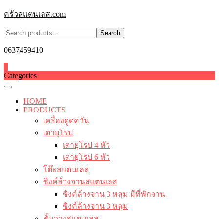
Skip
ครัวสแตนเลส.com
to
content
Search
Search
for:
0637459410
0
Categories
HOME
PRODUCTS
เครื่องดูดควัน
เตายุโรป
เตายุโรป 4 หัว
เตายุโรป 6 หัว
โต๊ะสแตนเลส
ซิงค์ล้างจานสแตนเลส
ซิงค์ล้างจาน 3 หลุม มีที่พักจาน
ซิงค์ล้างจาน 3 หลุม
ชั้นวางสแตนเลส