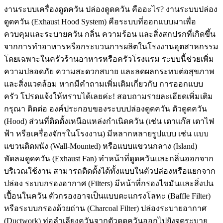
งานระบบเครื่องดูดควัน ปล่องดูดควัน คืออะไร? งานระบบปล่อง
ดูดควัน (Exhaust Hood System) คือระบบที่ออกแบบมาเพื่อ
ควบคุมและระบายควัน กลิ่น ความร้อน และสิ่งสกปรกที่เกิดขึ้น
จากการทำอาหารหรือกระบวนการผลิตในโรงงานอุตสาหกรรม
โดยเฉพาะในครัวร้านอาหารหรือครัวโรงแรม ระบบนี้ช่วยเพิ่ม
ความปลอดภัย ความสะดวกสบาย และลดผลกระทบต่อสุขภาพ
และสิ่งแวดล้อม หากมีคำถามเพิ่มเติมเกี่ยวกับ การออกแบบ
ครัว โปรดแจ้งให้ทราบได้เลยค่ะ! สอบถามรายละเอียดเพิ่มเติม
กรุณา ติดต่อ องค์ประกอบของระบบปล่องดูดควัน ตัวดูดควัน
(Hood) ส่วนที่ติดตั้งเหนือแหล่งกำเนิดควัน (เช่น เตาแก๊ส เตาไฟ
ฟ้า หรือเครื่องจักรในโรงงาน) มีหลากหลายรูปแบบ เช่น แบบ
แขวนติดผนัง (Wall-Mounted) หรือแบบแขวนกลาง (Island)
พัดลมดูดควัน (Exhaust Fan) ทำหน้าที่ดูดควันและกลิ่นออกจาก
บริเวณใช้งาน สามารถติดตั้งได้ทั้งแบบในตัวปล่องหรือแยกจาก
ปล่อง ระบบกรองอากาศ (Filters) มีหน้าที่กรองไขมันและสิ่งปน
เปื้อนในควัน ตัวกรองอาจเป็นแบบตะแกรงโลหะ (Baffle Filter)
หรือระบบกรองด้วยถ่าน (Charcoal Filter) ปล่องระบายอากาศ
(Ductwork) ท่อลำเลียงควันจากตัวดูดควันออกไปยังจุดระบาย