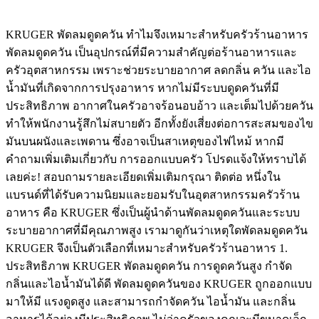
on
on
KRUGER พัดลมดูดควัน ทำไมจึงเหมาะสำหรับครัวร้านอาหาร
พัดลมดูดควัน เป็นอุปกรณ์ที่มีความสำคัญต่อร้านอาหารและ
ครัวอุตสาหกรรม เพราะช่วยระบายอากาศ ลดกลิ่น ควัน และไอ
น้ำมันที่เกิดจากการปรุงอาหาร หากไม่มีระบบดูดควันที่มี
ประสิทธิภาพ อากาศในครัวอาจร้อนอบอ้าว และเต็มไปด้วยควัน
ทำให้พนักงานรู้สึกไม่สบายตัว อีกทั้งยังเสี่ยงต่อการสะสมของไข
มันบนผนังและเพดาน ซึ่งอาจเป็นสาเหตุของไฟไหม้ หากมี
คำถามเพิ่มเติมเกี่ยวกับ การออกแบบครัว โปรดแจ้งให้ทราบได้
เลยค่ะ! สอบถามรายละเอียดเพิ่มเติมกรุณา ติดต่อ หนึ่งใน
แบรนด์ที่ได้รับความนิยมและยอมรับในอุตสาหกรรมครัวร้าน
อาหาร คือ KRUGER ซึ่งเป็นผู้นำด้านพัดลมดูดควันและระบบ
ระบายอากาศที่มีคุณภาพสูง เรามาดูกันว่าเหตุใดพัดลมดูดควัน
KRUGER จึงเป็นตัวเลือกที่เหมาะสำหรับครัวร้านอาหาร 1.
ประสิทธิภาพ KRUGER พัดลมดูดควัน การดูดควันสูง กำจัด
กลิ่นและไอน้ำมันได้ดี พัดลมดูดควันของ KRUGER ถูกออกแบบ
มาให้มี แรงดูดสูง และสามารถกำจัดควัน ไอน้ำมัน และกลิ่น