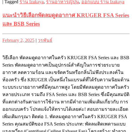
|
Tagged
ร้าน Izakaya
,
ร้านอาหารญี่ปุ่น
,
ออกแบบ ร้าน Izakaya
แนะนำวิธีเลือกพัดลมดูดอากาศ KRUGER FSA Series
และ BSB Series
Posted
Posted
February 2, 2025
|
วรพันธ์
on
on
วิธีเลือก พัดลมดูดอากาศในครัว KRUGER FSA Series และ BSB
Series พัดลมดูดอากาศเป็นอุปกรณ์สำคัญในการช่วยระบาย
อากาศ ลดความร้อน และขจัดควันหรือกลิ่นไม่พึงประสงค์ใน
ห้องครัว ซึ่ง KRUGER เป็นหนึ่งในแบรนด์ที่ได้รับความนิยมด้าน
ระบบระบายอากาศที่มีคุณภาพสูง โดยมีพัดลมดูดอากาศในครัว
หลายประเภท รวมถึง FSA Series และ BSB Series ซึ่งมีคุณสมบัติ
ที่แตกต่างกันตามการใช้งาน หากมีคำถามเพิ่มเติมเกี่ยวกับ การ
ออกแบบครัว โปรดแจ้งให้ทราบได้เลยค่ะ! สอบถามรายละเอียด
เพิ่มเติมกรุณา ติดต่อ 1. พัดลมดูดอากาศในครัว KRUGER FSA
Series คุณสมบัติของ FSA Series ประเภท: พัดลมติดเพดานแบบ
แรงเหวี่ยง (Centrifugal Ceiling Exhaust Fan) โครงสร้าง: ทำจาก