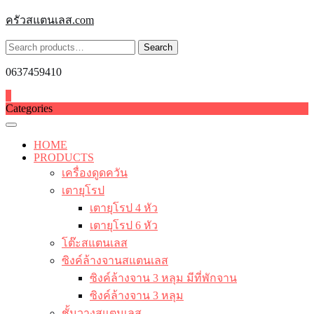
Skip
ครัวสแตนเลส.com
to
content
Search
Search
for:
0637459410
0
Categories
HOME
PRODUCTS
เครื่องดูดควัน
เตายุโรป
เตายุโรป 4 หัว
เตายุโรป 6 หัว
โต๊ะสแตนเลส
ซิงค์ล้างจานสแตนเลส
ซิงค์ล้างจาน 3 หลุม มีที่พักจาน
ซิงค์ล้างจาน 3 หลุม
ชั้นวางสแตนเลส