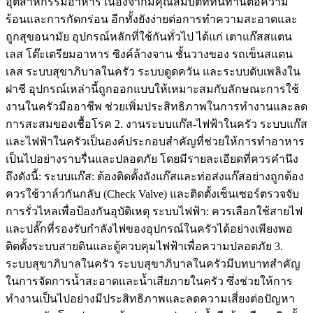
อุตสาหกรรมอาหาร เนื่องจากมีคุณสมบัติที่ทนทานต่อความ
ร้อนและการกัดกร่อน อีกทั้งยังง่ายต่อการทำความสะอาดและ
ถูกสุขอนามัย อุปกรณ์หลักที่ใช้กันทั่วไป ได้แก่ เตาแก๊สสแตน
เลส โต๊ะเตรียมอาหาร ซิงค์ล้างจาน ชั้นวางของ รถเข็นสแตน
เลส ระบบสุขาภิบาลในครัว ระบบดูดควัน และระบบดับเพลิงใน
ฝาชี อุปกรณ์เหล่านี้ถูกออกแบบให้เหมาะสมกับลักษณะการใช้
งานในครัวมืออาชีพ ช่วยเพิ่มประสิทธิภาพในการทำงานและลด
การสะสมของเชื้อโรค 2. งานระบบแก๊ส-ไฟฟ้าในครัว ระบบแก๊ส
และไฟฟ้าในครัวเป็นองค์ประกอบสำคัญที่ช่วยให้การทำอาหาร
เป็นไปอย่างราบรื่นและปลอดภัย โดยมีรายละเอียดที่ควรคำนึง
ถึงดังนี้: ระบบแก๊ส: ต้องติดตั้งถังแก๊สและท่อส่งแก๊สอย่างถูกต้อง
ควรใช้วาล์วกันกลับ (Check Valve) และติดตั้งเซ็นเซอร์ตรวจจับ
การรั่วไหลเพื่อป้องกันอุบัติเหตุ ระบบไฟฟ้า: ควรเลือกใช้สายไฟ
และปลั๊กที่รองรับกำลังไฟของอุปกรณ์ในครัวได้อย่างเพียงพอ
ติดตั้งระบบสายดินและตู้ควบคุมไฟฟ้าเพื่อความปลอดภัย 3.
ระบบสุขาภิบาลในครัว ระบบสุขาภิบาลในครัวมีบทบาทสำคัญ
ในการจัดการน้ำสะอาดและน้ำเสียภายในครัว ซึ่งช่วยให้การ
ทำงานเป็นไปอย่างมีประสิทธิภาพและลดความเสี่ยงต่อปัญหา