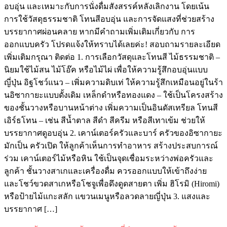
อบอุ่น และเหมาะกับการนั่งดื่มสังสรรค์หลังเลิกงาน โดยเน้น
การใช้วัสดุธรรมชาติ โทนสีอบอุ่น และการจัดแสงที่ช่วยสร้าง
บรรยากาศผ่อนคลาย หากมีคำถามเพิ่มเติมเกี่ยวกับ การ
ออกแบบครัว โปรดแจ้งให้ทราบได้เลยค่ะ! สอบถามรายละเอียด
เพิ่มเติมกรุณา ติดต่อ 1. การเลือกวัสดุและโทนสี ไม้ธรรมชาติ –
นิยมใช้ไม้สน ไม้โอ๊ค หรือไม้ไผ่ เพื่อให้ความรู้สึกอบอุ่นแบบ
ญี่ปุ่น อิฐโชว์แนว – เพิ่มความดิบเท่ ให้ความรู้สึกเหมือนอยู่ในร้า
นอิซากายะแบบดั้งเดิม เหล็กดำหรือทองแดง – ใช้เป็นโครงสร้าง
ของชั้นวางหรือบานหน้าต่าง เพิ่มความเป็นอินดัสเทรียล โทนสี
เอิร์ธโทน – เช่น สีน้ำตาล สีดำ สีครีม หรือสีเทาเข้ม ช่วยให้
บรรยากาศดูอบอุ่น 2. เคาน์เตอร์ครัวและบาร์ ครัวของอิซากายะ
มักเป็น ครัวเปิด ให้ลูกค้าเห็นการทำอาหาร สร้างประสบการณ์
ร่วม เคาน์เตอร์ไม้หรือหิน ใช้เป็นจุดเชื่อมระหว่างพ่อครัวและ
ลูกค้า ชั้นวางสาเกและเครื่องดื่ม ควรออกแบบให้เข้าถึงง่าย
และโชว์ขวดสาเกหรือโชจูเพื่อดึงดูดสายตา เพิ่ม ฮิโรมิ (Hiromi)
หรือป้ายไม้แกะสลัก แขวนเมนูหรือลวดลายญี่ปุ่น 3. แสงและ
บรรยากาศ […]