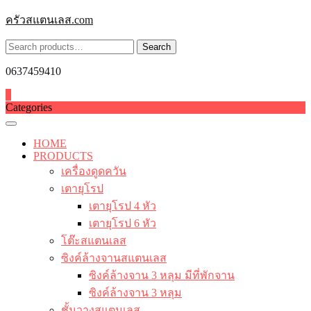
Skip
ครัวสแตนเลส.com
to
content
Search
Search
for:
0637459410
0
Categories
HOME
PRODUCTS
เครื่องดูดควัน
เตายุโรป
เตายุโรป 4 หัว
เตายุโรป 6 หัว
โต๊ะสแตนเลส
ซิงค์ล้างจานสแตนเลส
ซิงค์ล้างจาน 3 หลุม มีที่พักจาน
ซิงค์ล้างจาน 3 หลุม
ชั้นวางสแตนเลส