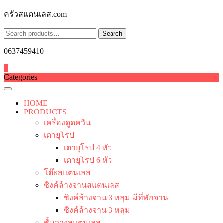
Skip
ครัวสแตนเลส.com
to
content
Search
Search
for:
0637459410
0
Categories
HOME
PRODUCTS
เครื่องดูดควัน
เตายุโรป
เตายุโรป 4 หัว
เตายุโรป 6 หัว
โต๊ะสแตนเลส
ซิงค์ล้างจานสแตนเลส
ซิงค์ล้างจาน 3 หลุม มีที่พักจาน
ซิงค์ล้างจาน 3 หลุม
ชั้นวางสแตนเลส