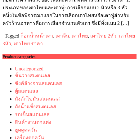
ประเภทของเตาไทยและเตาฟู่: การเลือกแบบ 2 หัวหรือ 3 หัว
หนึ่งในข้อพิจารณาแรกในการเลือกเตาไทยหรือเตาฟู่สำหรับ
ครัวร้านอาหารคือการเลือกจำนวนหัวเตา ซึ่งมีทั้งแบบ 2 […]
|
Tagged
ก็อกน้ำหน้าเตา
,
เตาจีน
,
เตาไทย
,
เตาไทย 2หัว
,
เตาไทย
3หัว
,
เตาไทย ราคา
Product categories
Uncategorized
ชั้นวางสแตนเลส
ซิงค์ล้างจานสแตนเลส
ตู้สแตนเลส
ถังดักไขมันสแตนเลส
ถังน้ำแข็งสแตนเลส
รถเข็นสแตนเลส
สินค้างานตกแต่ง
ฮูดดูดควัน
เครื่องดูดควัน