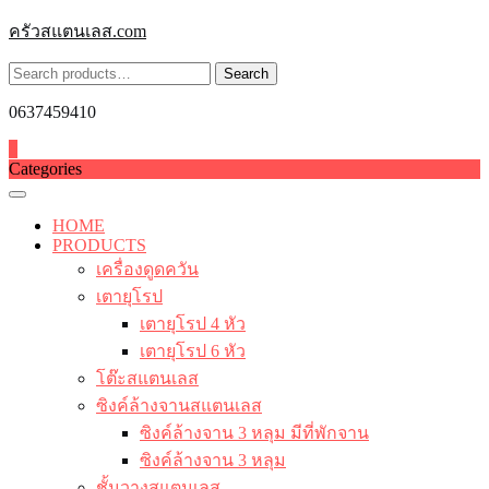
Skip
ครัวสแตนเลส.com
to
content
Search
Search
for:
0637459410
0
Categories
HOME
PRODUCTS
เครื่องดูดควัน
เตายุโรป
เตายุโรป 4 หัว
เตายุโรป 6 หัว
โต๊ะสแตนเลส
ซิงค์ล้างจานสแตนเลส
ซิงค์ล้างจาน 3 หลุม มีที่พักจาน
ซิงค์ล้างจาน 3 หลุม
ชั้นวางสแตนเลส